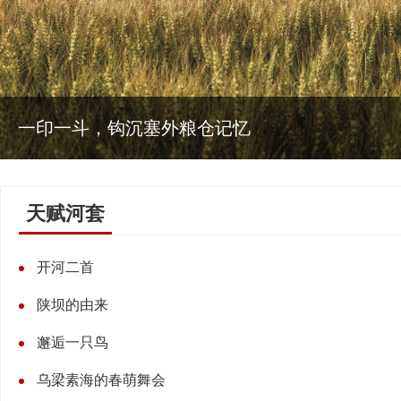
一印一斗，钩沉塞外粮仓记忆
天赋河套
开河二首
陕坝的由来
邂逅一只鸟
乌梁素海的春萌舞会