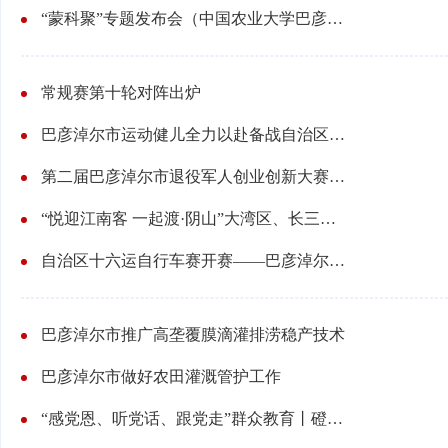
“蒙科聚”专题发布会（中国农业大学巴彦淖尔研究院专场）举办：集中发布6项前沿科技成果
常规赛第十轮对阵出炉
巴彦淖尔市运动健儿全力以赴备战自治区十六运
第二届巴彦淖尔市退役军人创业创新大赛收官
“悦迎江南客 一起渡·阴山”大湾区、长三角旅行商自驾活动在我市举行
自治区十六运自行车赛开赛——巴彦淖尔市两日揽5金2银6铜
巴彦淖尔市推广高垄覆膜滴灌排涝稳产技术
巴彦淖尔市做好农田灌溉管护工作
“感党恩、听党话、跟党走”群众教育丨磴口县就业服务中心开展惠民招聘服务