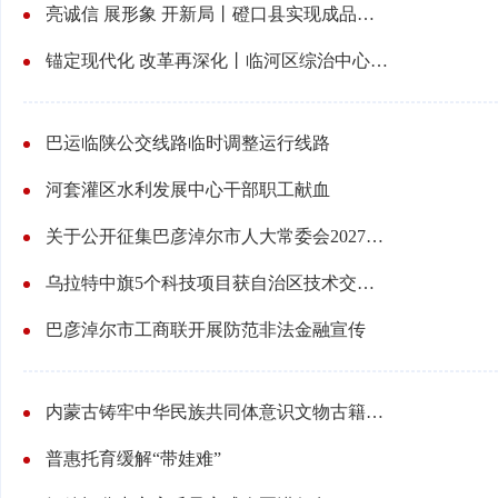
亮诚信 展形象 开新局丨磴口县实现成品油计量智慧监管全覆盖
锚定现代化 改革再深化丨临河区综治中心联动调解解民忧
巴运临陕公交线路临时调整运行线路
河套灌区水利发展中心干部职工献血
关于公开征集巴彦淖尔市人大常委会2027—2031年立法规划项目建议的公告
乌拉特中旗5个科技项目获自治区技术交易后补助资金
巴彦淖尔市工商联开展防范非法金融宣传
内蒙古铸牢中华民族共同体意识文物古籍巡展（巴彦淖尔站）开展
普惠托育缓解“带娃难”