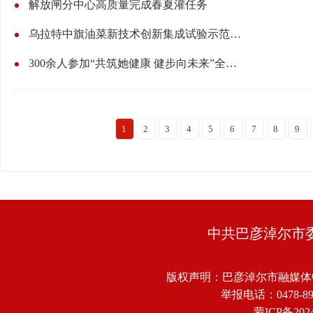
解放闸分中心高质量完成春夏灌任务
乌拉特中旗油菜新技术创新集成试验示范项目完成播种
300余人参加“共筑她健康 健步向未来”全民健步走
1
2
3
4
5
6
7
8
9
中共巴彦淖尔市
版权声明：巴彦淖尔市融媒体
举报电话：0478-8918
蒙ICP备2024