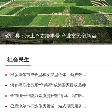
磴口县：沃土兴农绘丰景 产业富民谱新篇
社会民生
巴彦淖尔市成长型和发展型个体工商户数量稳步提升
河套蜜瓜改良系“华莱蜜”成为国家授权品种
全市团干部能力素质提升暨“青马工程”培训班开班
巴彦淖尔市打造住房领域一站式便民服务新模式