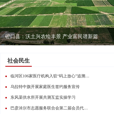
磴口县：沃土兴农绘丰景 产业富民谱新篇
社会民生
临河区106家医疗机构入驻“码上放心”追溯平台
乌拉特中旗开展家庭医生签约服务宣传
东风渠供水所开展共测互监实操学习
巴彦淖尔市志愿服务联合会第二届会员代表大会召开