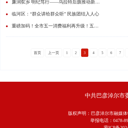
廉润驼乡 明纪笃行——乌拉特后旗推动新时代廉洁文化建设走深走实 ‌
临河区：“群众讲给群众听” 民族团结入人心
重磅加码！全市五一消费福利再升级！五一购车最高补6000元，名额先到先得！
首页
上一页
1
2
3
4
5
6
7
中共巴彦淖尔市
版权声明：巴彦淖尔市融媒体
举报电话：0478-8918
蒙ICP备2024