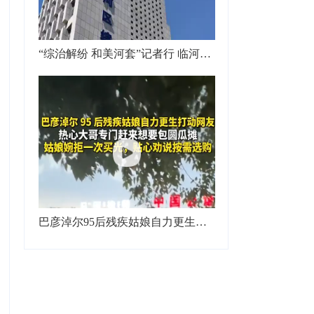
“综治解纷 和美河套”记者行 临河区社会治安综合治理中心创新打造“综治中心+信访”基层治理新模式，实现“先调解、后信访、少上行”
巴彦淖尔95后残疾姑娘自力更生打动网友，热心大哥专门赶来想要包圆瓜摊，姑娘婉拒一次买光，贴心劝说按需选购