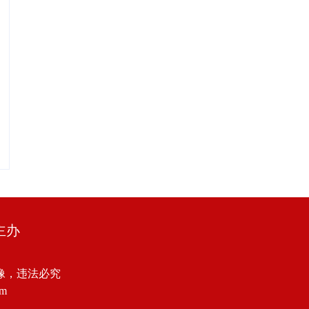
主办
像，违法必究
om