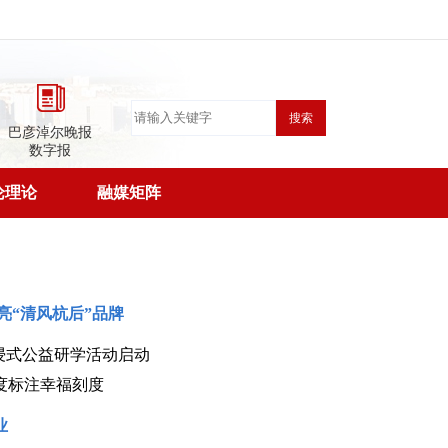
搜索
巴彦淖尔晚报
数字报
论理论
融媒矩阵
亮“清风杭后”品牌
浸式公益研学活动启动
度标注幸福刻度
业