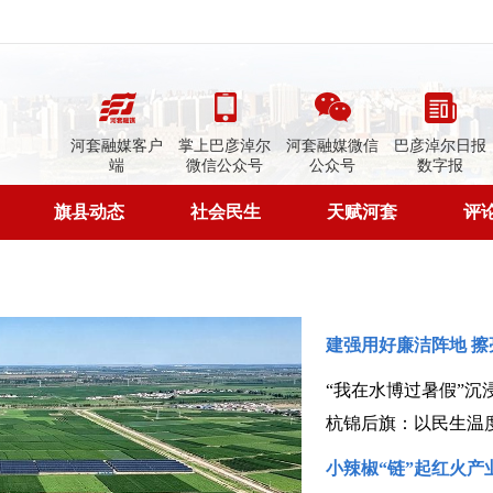
河套融媒客户
掌上巴彦淖尔
河套融媒微信
巴彦淖尔日报
端
微信公众号
公众号
数字报
旗县动态
社会民生
天赋河套
评
建强用好廉洁阵地 擦
“我在水博过暑假”沉
杭锦后旗：以民生温
小辣椒“链”起红火产