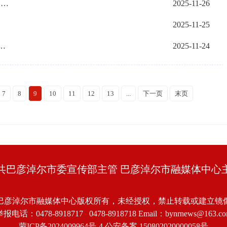
今年第81期“蒙科聚”专题发布会（湖南农业大学专场）举行集中发布11项核心科技成果
2025-11-26
2025-11-25
公斤 我市马铃薯亩产再创自治区新高
2025-11-24
7
8
9
10
11
12
13
...
下一页
末页
共巴彦淖尔市委宣传部主管 巴彦淖尔市融媒体中心
巴彦淖尔市融媒体中心版权所有，未经授权，禁止转载或建立镜
报电话：0478-8918717 0478-8918718 Email：bynrnews@163.c
蒙ICP备2024009964号-4
公安备案 150802020000058号