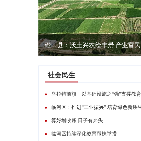
建驱动队伍建设与公安业务提质增效
磴口县：沃土兴农绘丰景 产业富
社会民生
算好增收账 日子有奔头
临河区持续深化教育帮扶举措