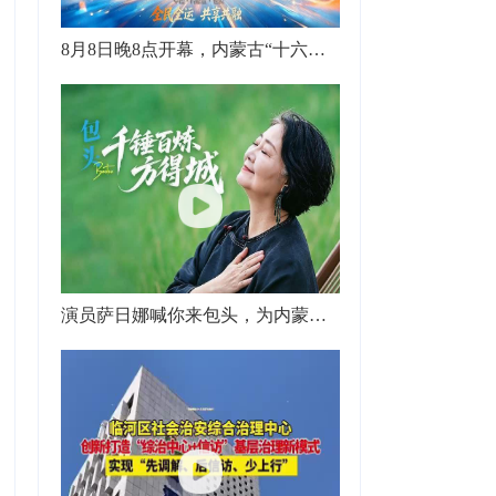
8月8日晚8点开幕，内蒙古“十六运”主宣传片发布！
演员萨日娜喊你来包头，为内蒙古“十六运”打call