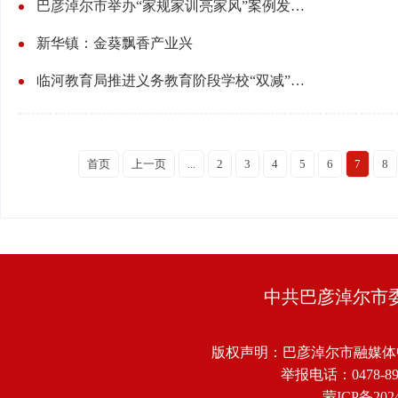
巴彦淖尔市举办“家规家训亮家风”案例发布活动
新华镇：金葵飘香产业兴
临河教育局推进义务教育阶段学校“双减”工作
首页
上一页
...
2
3
4
5
6
7
8
中共巴彦淖尔市
版权声明：巴彦淖尔市融媒体
举报电话：0478-8918
蒙ICP备2024