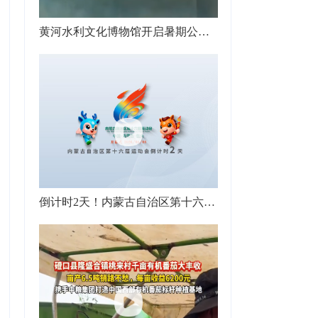
黄河水利文化博物馆开启暑期公益研学活动，孩子们观看实景演绎、与NPC互动闯关赢奖励，“闯关成功很有成就感，还学到了水利知识”
倒计时2天！内蒙古自治区第十六届运动会即将启幕