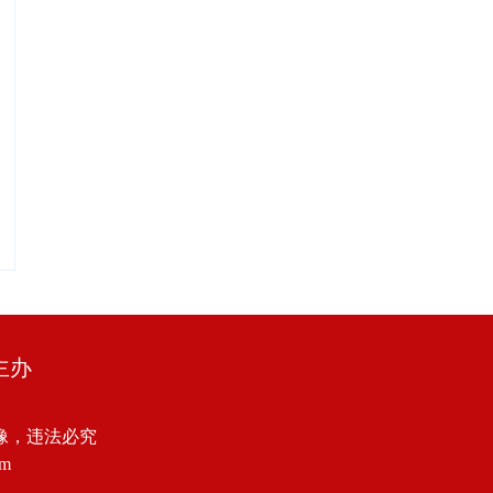
主办
像，违法必究
om