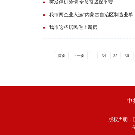
突发停机险情 全员奋战保平安
我市两企业入选“内
我市这些居民住上新房
首页
上一页
...
34
35
36
中
版权声明：
举