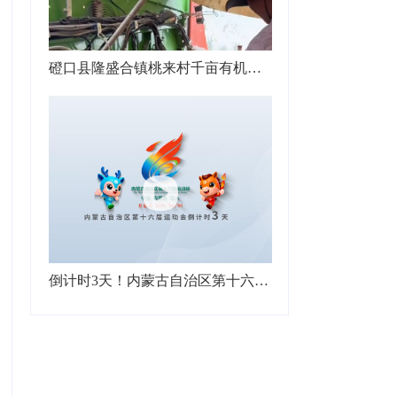
磴口县隆盛合镇桃来村千亩有机番茄大丰收，亩产6.5吨销路不愁，每亩收益6200元，携手中粮集团打造中国西部有机番茄标杆种植基地
倒计时3天！内蒙古自治区第十六届运动会即将启幕