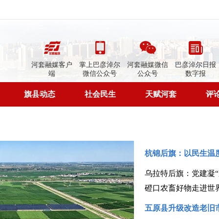
河套融媒客户
掌上巴彦淖尔
河套融媒微信
巴彦淖尔日报
端
微信公众号
公众号
数字报
旗县动态
社会民生
天赋河套
评
杭锦后旗：以民生温
乌拉特后旗：党建凝“
磴口农畜好物走进世界
五原县升级改造老旧