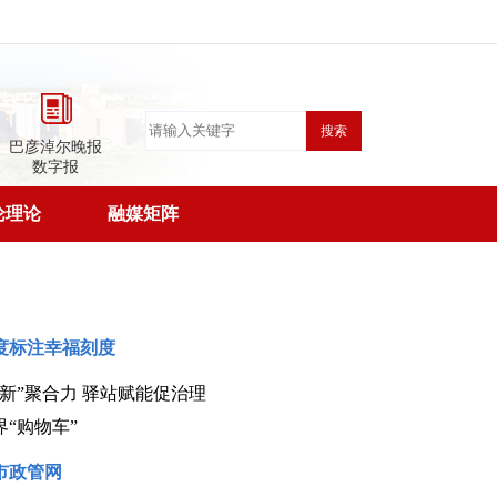
搜索
巴彦淖尔晚报
数字报
论理论
融媒矩阵
度标注幸福刻度
新”聚合力 驿站赋能促治理
“购物车”
市政管网