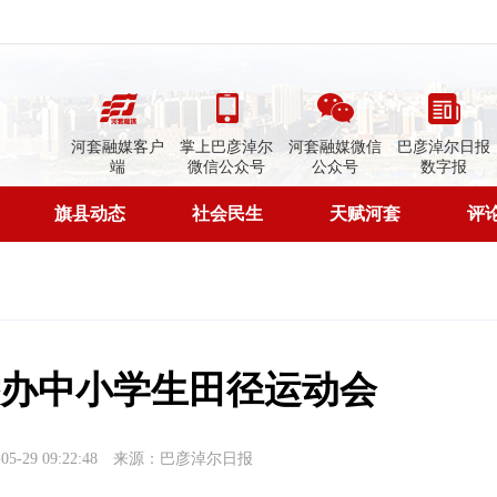
河套融媒客户
掌上巴彦淖尔
河套融媒微信
巴彦淖尔日报
端
微信公众号
公众号
数字报
旗县动态
社会民生
天赋河套
评
办中小学生田径运动会
-29 09:22:48
来源：巴彦淖尔日报