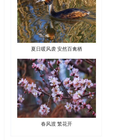
夏日暖风袭 安然百禽栖
春风渡 繁花开