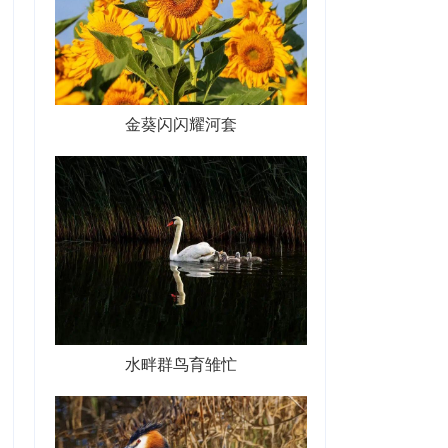
金葵闪闪耀河套
水畔群鸟育雏忙