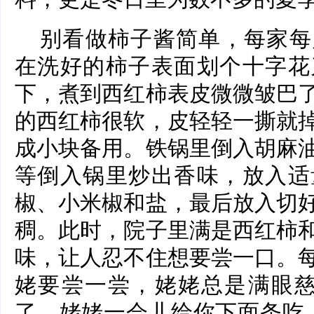
别看做柿子酱简单，每家每
在洗好的柿子表面划个十字花
下，煮到西红柿表皮微微皱巴
的西红柿很软，皮轻轻一撕就
成小块备用。铁锅里倒入胡麻
等倒入锅里炒出香味，放入适
椒、小米椒和盐，最后放入切
稠。此时，院子里满是西红柿
味，让人忍不住想要尝一口。
姥要尝一尝，姥姥总是满眼慈
了，姥姥一会儿给你下面条吃