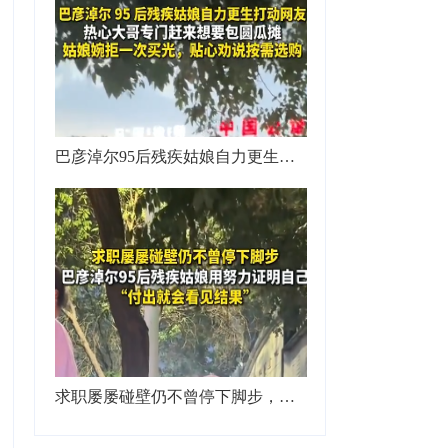
巴彦淖尔95后残疾姑娘自力更生打动网友，热心大哥专门赶来想要包圆瓜摊，姑娘婉拒一次买光，贴心劝说按需选购
求职屡屡碰壁仍不曾停下脚步，巴彦淖尔95后残疾姑娘用努力证明自己，“付出就会看见结果”