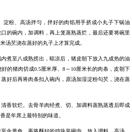
、淀粉、高汤拌匀，拌好的肉馅用手挤成小丸子下锅油
敞口的碗内，加调料，再上笼蒸熟蒸烂，最后还要将碗里
勾米汤芡浇在蒸好的丸子上才算完成。
锅内煮至八成熟捞出，晾凉后，猪皮朝下放入九成热的油
好的猪肉切成0.5厘米厚、8～10厘米长的肉条，皮朝下
。蒸好后再将肉条扣入碗内，原汤加湿淀粉勾芡，浇在蒸
、清香软烂。去骨羊肉经煮、切、加调料蒸熟蒸透后即成
鲜香是年席上最特别的味道。
炸至金黄色，再将酥好的鸡块装碗内，放入调料、高汤，