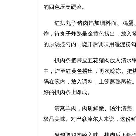
的四色压桌硬菜。
红扒丸子猪肉馅加调料面、鸡蛋
炸，待丸子炸熟呈金黄色捞出，放入
的原汤控勺内，烧开后调味用湿淀粉
扒肉条把带皮五花猪肉放入清水
中，炸至红黄色捞出，再次晾凉。把烧
码在碗内，放入调料，上笼蒸熟蒸软
好的扒肉条上即成。
清蒸羊肉，肉质鲜嫩、汤汁清亮
极品美味。对巴彦淖尔人来说，这份
酥鸡取鸡肉经入味、挂糊后下锅