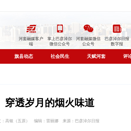
河套融媒客户
掌上巴彦淖尔
河套融媒微信
巴彦淖尔日报
端
微信公众号
公众号
数字报
旗县动态
社会民生
天赋河套
评
 穿透岁月的烟火味道
文：高银（五原）
编辑：雷丽娜
来源：巴彦淖尔日报