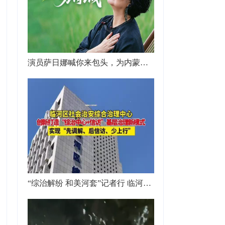
演员萨日娜喊你来包头，为内蒙古“十六运”打call
“综治解纷 和美河套”记者行 临河区社会治安综合治理中心创新打造“综治中心+信访”基层治理新模式，实现“先调解、后信访、少上行”