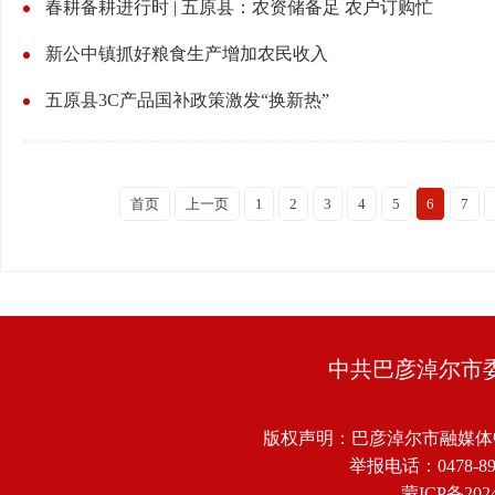
春耕备耕进行时 | 五原县：农资储备足 农户订购忙
新公中镇抓好粮食生产增加农民收入
五原县3C产品国补政策激发“换新热”
首页
上一页
1
2
3
4
5
6
7
中共巴彦淖尔市
版权声明：巴彦淖尔市融媒体
举报电话：0478-8918
蒙ICP备2024