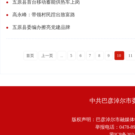
五原县首台移动蓄能供热车上岗
高永峰：带领村民蹚出致富路
五原县委编办擦亮党建品牌
首页
上一页
...
5
6
7
8
9
10
11
中共巴彦淖尔市
版权声明：巴彦淖尔市融媒体
举报电话：0478-8918
蒙ICP备2024