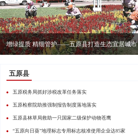
增绿提质 精细管护——五原县打造生态宜居城市
五原县
五原税务局抓好涉税改革任务落实
五原检察院助推强制报告制度落地落实
五原县林草局救助一只国家二级保护动物苍鹰
“五原向日葵”地理标志专用标志核准使用企业达85家