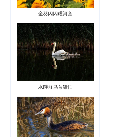
金葵闪闪耀河套
水畔群鸟育雏忙