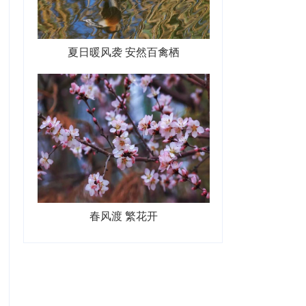
夏日暖风袭 安然百禽栖
春风渡 繁花开