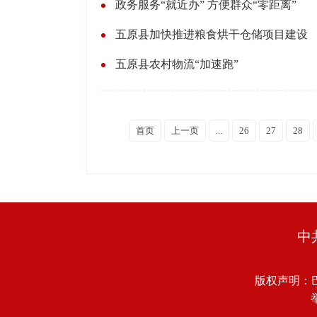
政务服务“就近办” 方便群众“零距离”
五原县加快推进粮食烘干仓储项目建设
五原县农村物流“加速跑”
首页
上一页
...
26
27
28
中
版权声明：
举