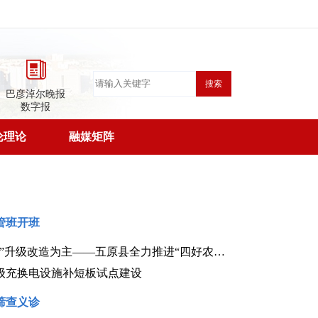
搜索
巴彦淖尔晚报
数字报
论理论
融媒矩阵
管班开班
以路面加宽与“白改黑”升级改造为主——五原县全力推进“四好农村路”建设
级充换电设施补短板试点建设
筛查义诊