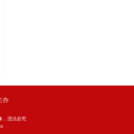
主办
像，违法必究
om