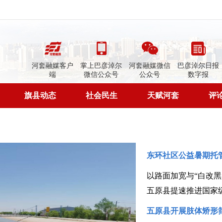
河套融媒客户
掌上巴彦淖尔
河套融媒微信
巴彦淖尔日报
端
微信公众号
公众号
数字报
旗县动态
社会民生
天赋河套
评
东环社区公益暑期托
五原县提速推进国家
五原县开展肢体矫形