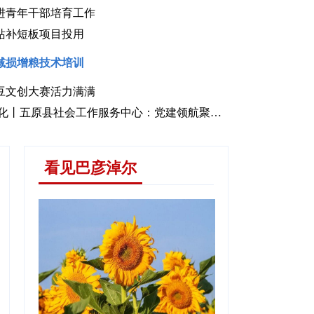
进青年干部培育工作
站补短板项目投用
减损增粮技术培训
豆文创大赛活力满满
白梨脆开园上市
增绿提
锚定现代化 改革再深化丨五原县社会工作服务中心：党建领航聚民心 睦邻善治绘新卷
看见巴彦淖尔