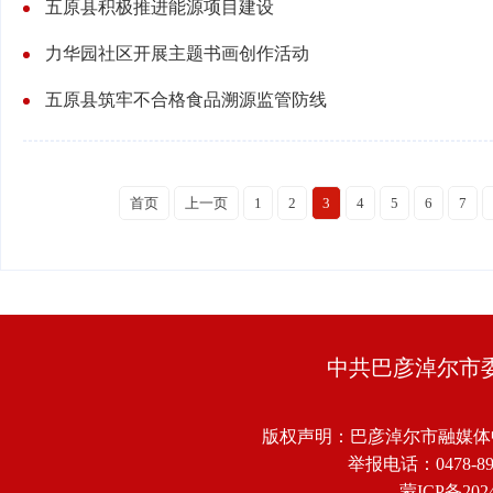
五原县积极推进能源项目建设
力华园社区开展主题书画创作活动
五原县筑牢不合格食品溯源监管防线
首页
上一页
1
2
3
4
5
6
7
中共巴彦淖尔市
版权声明：巴彦淖尔市融媒体
举报电话：0478-8918
蒙ICP备2024