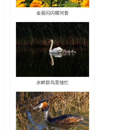
金葵闪闪耀河套
水畔群鸟育雏忙