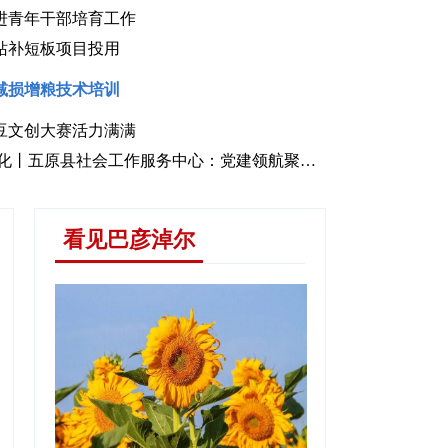
进青年干部培育工作
站补短板项目投用
减损增粮技术培训
豆文创大赛活力满满
管护——五原县打造生态宜居城市
锚定现代化 改革再深化丨五原县社会工作服务中心：党建领航聚民心 睦邻善治绘新卷
看见巴彦淖尔