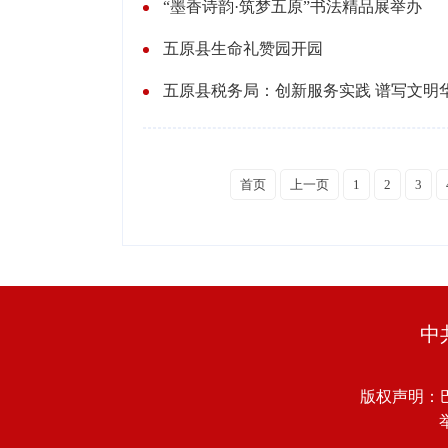
“墨香诗韵·筑梦五原”书法精品展举办
五原县生命礼赞园开园
五原县税务局：创新服务实践 谱写文明
首页
上一页
1
2
3
中
版权声明：
举