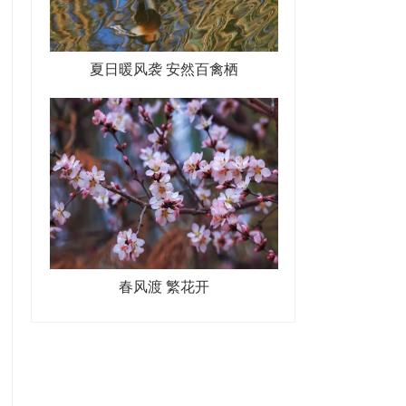
夏日暖风袭 安然百禽栖
春风渡 繁花开