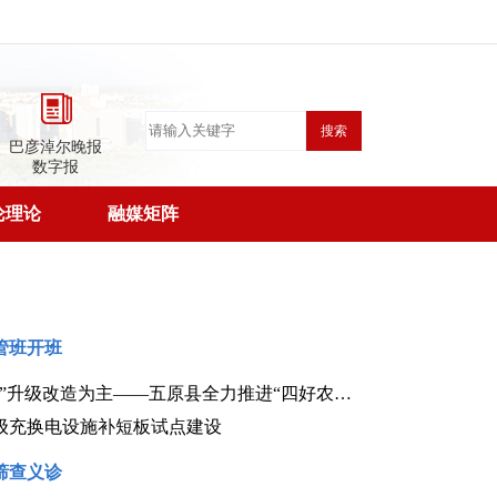
搜索
巴彦淖尔晚报
数字报
论理论
融媒矩阵
管班开班
以路面加宽与“白改黑”升级改造为主——五原县全力推进“四好农村路”建设
级充换电设施补短板试点建设
筛查义诊