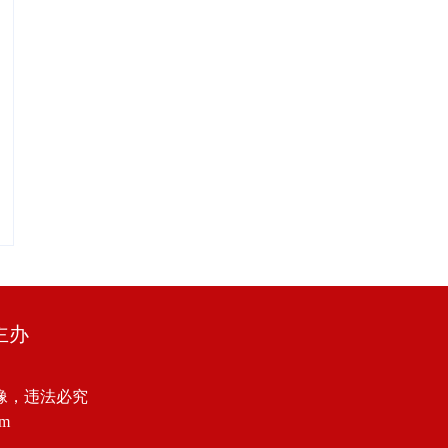
主办
像，违法必究
om