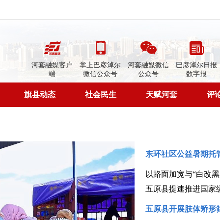
河套融媒客户
掌上巴彦淖尔
河套融媒微信
巴彦淖尔日报
端
微信公众号
公众号
数字报
旗县动态
社会民生
天赋河套
评
东环社区公益暑期托
五原县提速推进国家
五原县开展肢体矫形