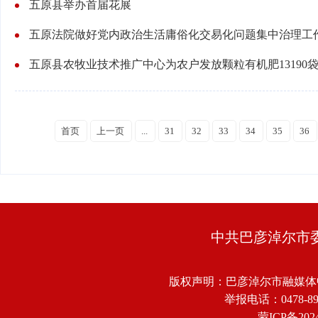
五原县举办首届花展
五原法院做好党内政治生活庸俗化交易化问题集中治理工
五原县农牧业技术推广中心为农户发放颗粒有机肥13190
首页
上一页
...
31
32
33
34
35
36
中共巴彦淖尔市
版权声明：巴彦淖尔市融媒体
举报电话：0478-8918
蒙ICP备2024