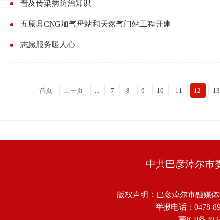
普及传染病防治知识
五原县CNG加气母站和天然气门站工程开建
志愿服务暖人心
首页
上一页
...
7
8
9
10
11
12
13
中共巴彦淖尔市
版权声明：巴彦淖尔市融媒体
举报电话：0478-8918
蒙ICP备2024