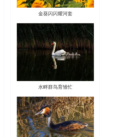
金葵闪闪耀河套
水畔群鸟育雏忙