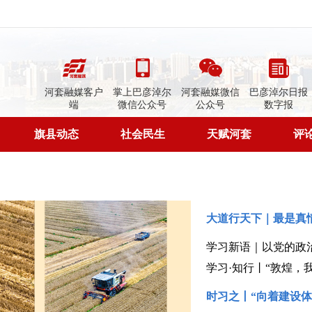
河套融媒客户
掌上巴彦淖尔
河套融媒微信
巴彦淖尔日报
端
微信公众号
公众号
数字报
旗县动态
社会民生
天赋河套
评
学习新语｜以党的政
学习·知行丨“敦煌，
时习之丨“向着建设