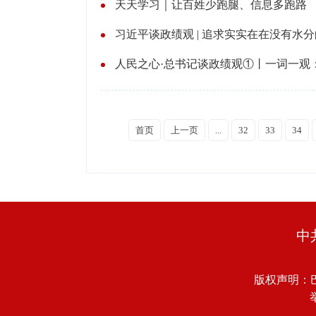
天天学习｜让百姓少跑腿、信息多跑路
习近平谈政绩观 | 追求实实在在没有水
人民之心·总书记谈政绩观①丨一词一观
首页
上一页
...
32
33
34
中
版权声明：
举