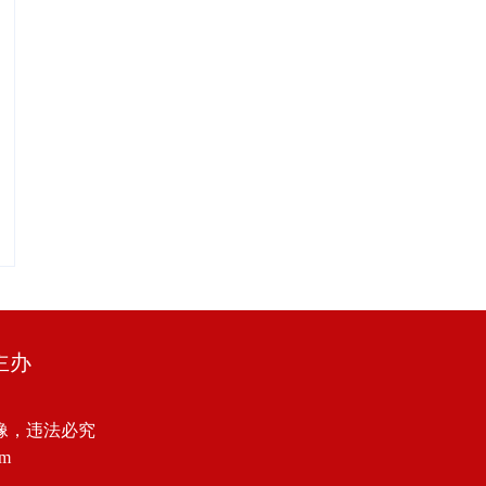
主办
像，违法必究
om