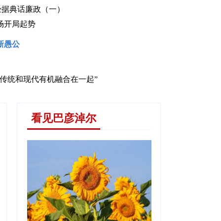
引经据典话廉政（一）
场开局起势
新愚公
声讲党史 薪火代代传
把传统和现代有机融合在一起”
看见巴彦淖尔