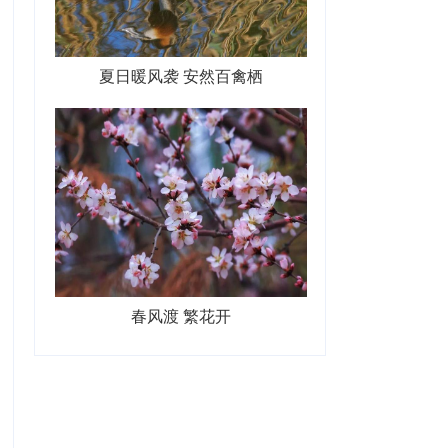
夏日暖风袭 安然百禽栖
春风渡 繁花开