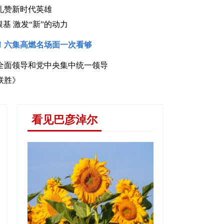
礼赞新时代英雄
基 激发“新”的动力
！六集高燃名场面一次看够
全面领导和党中央集中统一领导
声讲党史 薪火代代传
联胜》
看见巴彦淖尔