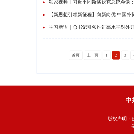
【新思想引领新征程】向新向优 中国外
学习新语｜总书记引领推进高水平对外
首页
上一页
1
2
3
中
版权声明：
举