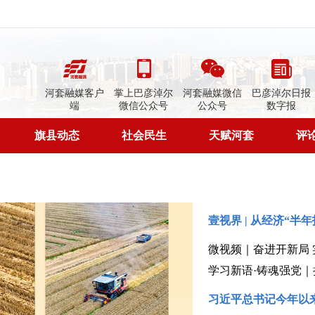
河套融媒客户
掌上巴彦淖尔
河套融媒微信
巴彦淖尔日报
端
微信公众号
公众号
数字报
旗县动态
社会民生
天赋河套
评
壹视界 | 从经济“半
微视频｜奋进开新局 
学习新语·铸魂强党