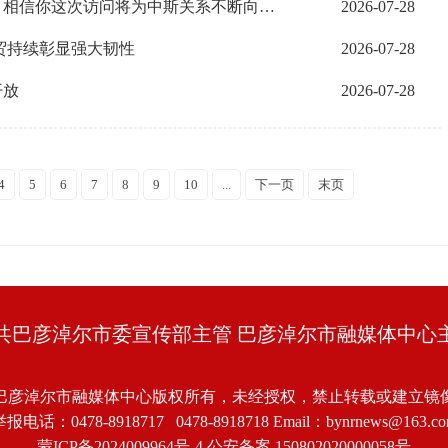
独家视频丨习近平同斯洛伐克总统会谈：相信你这次访问将为中斯关系不断向前发展注入新动力
2026-07-28
贸持续彰显强大韧性
2026-07-28
开放
2026-07-28
4
5
6
7
8
9
10
...
下一页
末页
共巴彦淖尔市委宣传部主管 巴彦淖尔市融媒体中心
巴彦淖尔市融媒体中心版权所有，未经授权，禁止转载或建立镜
报电话：0478-8918717 0478-8918718 Email：bynrnews@163.c
蒙ICP备2024009964号-4
公安备案 150802020000058号