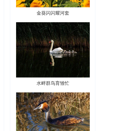
金葵闪闪耀河套
水畔群鸟育雏忙