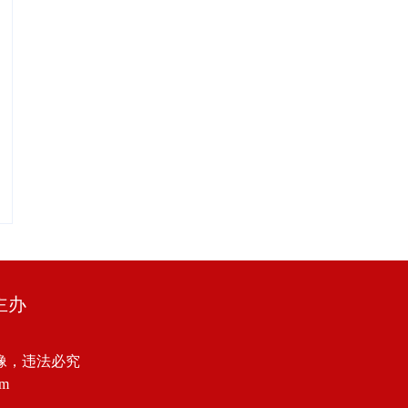
主办
像，违法必究
om