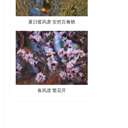
夏日暖风袭 安然百禽栖
春风渡 繁花开