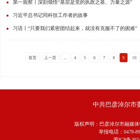
第一观察丨深刻领悟“基层是党的执政之基、力量之源”
习近平总书记同科技工作者的故事
习语丨“只要我们紧密团结起来，就没有克服不了的困难”
首页
上一页
...
4
5
6
7
8
9
10
中共巴彦淖尔市
版权声明：巴彦淖尔市融媒体
举报电话：0478-8918
蒙ICP备2024