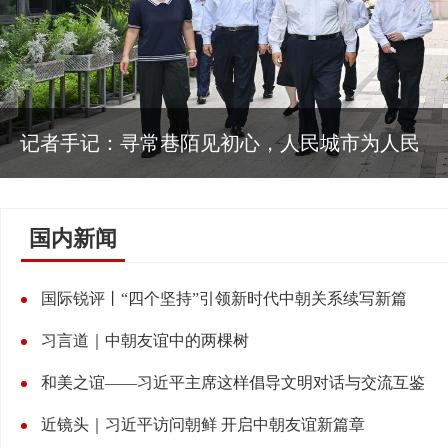
新闻多一点｜抓好“三夏”生产 夯实全年丰收根基
国内新闻
国际锐评丨“四个坚持”引领新时代中朝关系续写新篇
习言道｜中朝友谊中的两棵树
和美之谊——习近平主席这样倡导文明对话与交流互鉴
近镜头｜习近平访问朝鲜 开启中朝友谊新篇章