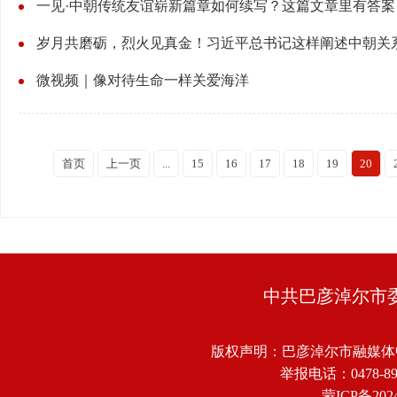
一见·中朝传统友谊崭新篇章如何续写？这篇文章里有答案
岁月共磨砺，烈火见真金！习近平总书记这样阐述中朝关
微视频｜像对待生命一样关爱海洋
首页
上一页
...
15
16
17
18
19
20
中共巴彦淖尔市
版权声明：巴彦淖尔市融媒体
举报电话：0478-8918
蒙ICP备2024