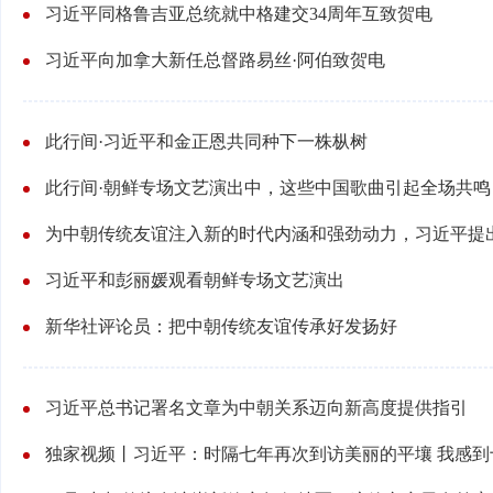
习近平同格鲁吉亚总统就中格建交34周年互致贺电
习近平向加拿大新任总督路易丝·阿伯致贺电
此行间·习近平和金正恩共同种下一株枞树
此行间·朝鲜专场文艺演出中，这些中国歌曲引起全场共鸣
为中朝传统友谊注入新的时代内涵和强劲动力，习近平提出
习近平和彭丽媛观看朝鲜专场文艺演出
新华社评论员：把中朝传统友谊传承好发扬好
习近平总书记署名文章为中朝关系迈向新高度提供指引
独家视频丨习近平：时隔七年再次到访美丽的平壤 我感到