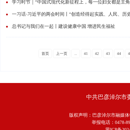
学习时节｜“中国式现代化新征程上，每一位妇女都是主角
一习话·习近平的两会时间丨“创造经得起实践、人民、历
总书记与我们在一起丨建设健康中国 增进民生福祉
首页
上一页
...
41
42
43
44
4
中共巴彦淖尔市
版权声明：巴彦淖尔市融媒体
举报电话：0478-8918
蒙ICP备2024