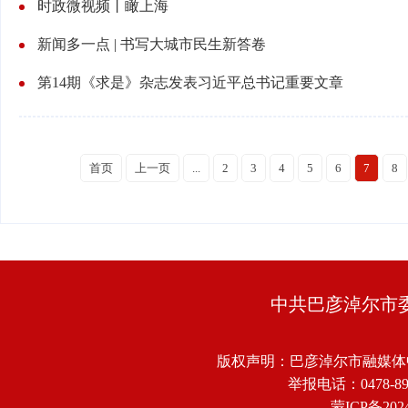
时政微视频丨瞰上海
新闻多一点 | 书写大城市民生新答卷
第14期《求是》杂志发表习近平总书记重要文章
首页
上一页
...
2
3
4
5
6
7
8
中共巴彦淖尔市
版权声明：巴彦淖尔市融媒体
举报电话：0478-8918
蒙ICP备2024