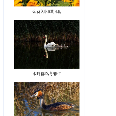
金葵闪闪耀河套
水畔群鸟育雏忙