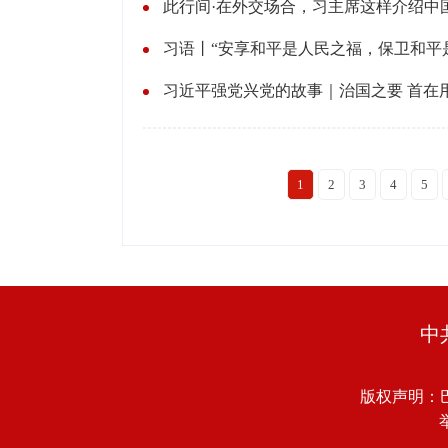
此行间·在外交场合，习主席这样介绍中
习语丨“安享和平是人民之福，保卫和平
习近平强党兴党的故事｜治国之要 首在
1
2
3
4
5
中
版权声明：
举