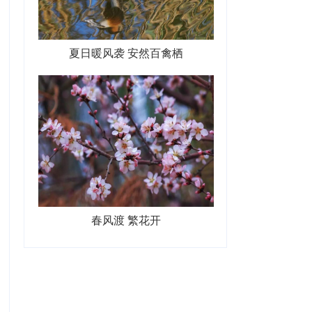
夏日暖风袭 安然百禽栖
春风渡 繁花开