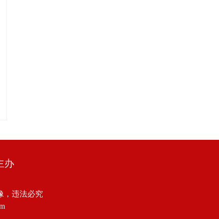
主办
像，违法必究
om