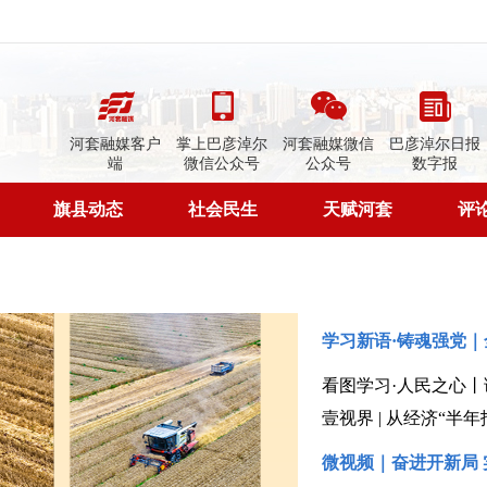
河套融媒客户
掌上巴彦淖尔
河套融媒微信
巴彦淖尔日报
端
微信公众号
公众号
数字报
旗县动态
社会民生
天赋河套
评
学习新语·铸魂强党
看图学习·人民之心丨
壹视界 | 从经济“半
微视频｜奋进开新局 