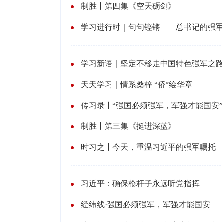
制胜丨第四集《空天砺剑》
学习进行时｜句句铿锵——总书记的强
学习新语｜坚定不移走中国特色强军之
天天学习｜情系桑梓 “侨”绘华章
传习录丨“强国必须强军，军强才能国安
制胜丨第三集《挺进深蓝》
时习之丨今天，重温习近平的强军嘱托
习近平：确保枪杆子永远听党指挥
经纬线·强国必须强军，军强才能国安