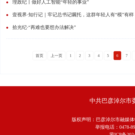
理政纪丨做好人工智能“年轻的事业”
壹视界·知行记｜牢记总书记嘱托，这群年轻人有“模”有样
拾光纪·“再难也要想办法解决”
首页
上一页
1
2
3
4
5
6
7
中共巴彦淖尔市
版权声明：巴彦淖尔市融媒体
举报电话：0478-8918
蒙ICP备2024