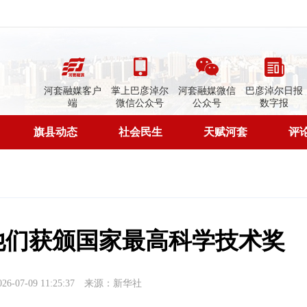
河套融媒客户
掌上巴彦淖尔
河套融媒微信
巴彦淖尔日报
端
微信公众号
公众号
数字报
旗县动态
社会民生
天赋河套
评
他们获颁国家最高科学技术奖
07-09 11:25:37
来源：新华社