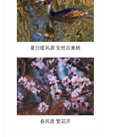
夏日暖风袭 安然百禽栖
春风渡 繁花开