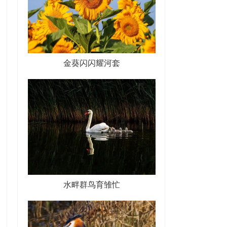
金葵闪闪耀河套
水畔群鸟育雏忙