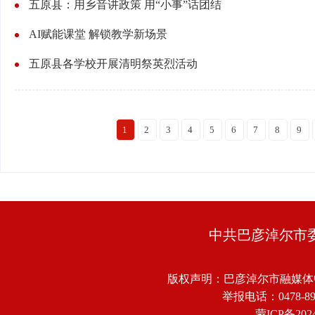
五原县：用乡音讲政策 用“小事”话团结
AI赋能课堂 解锁教学新场景
五原县各学校开展清明祭英烈活动
1
2
3
4
5
6
7
8
9
中共巴彦淖尔市
版权声明：巴彦淖尔市融媒体
举报电话：0478-8918
蒙ICP备2024