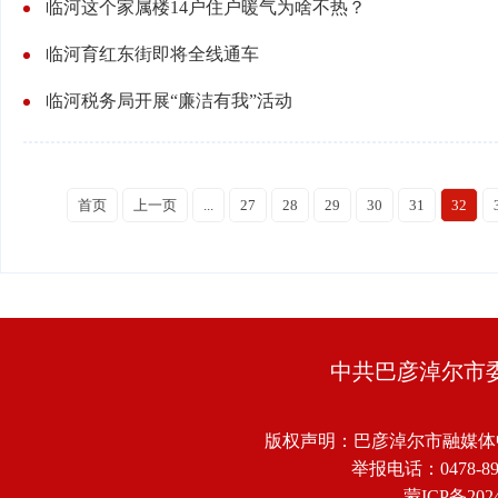
临河这个家属楼14户住户暖气为啥不热？
临河育红东街即将全线通车
临河税务局开展“廉洁有我”活动
首页
上一页
...
27
28
29
30
31
32
中共巴彦淖尔市
版权声明：巴彦淖尔市融媒体
举报电话：0478-8918
蒙ICP备2024