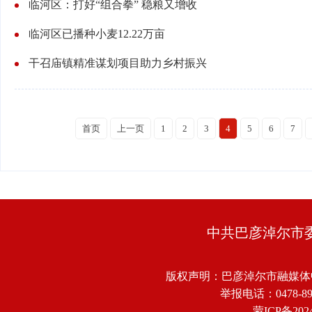
临河区：打好“组合拳” 稳粮又增收
临河区已播种小麦12.22万亩
干召庙镇精准谋划项目助力乡村振兴
首页
上一页
1
2
3
4
5
6
7
中共巴彦淖尔市
版权声明：巴彦淖尔市融媒体
举报电话：0478-8918
蒙ICP备2024