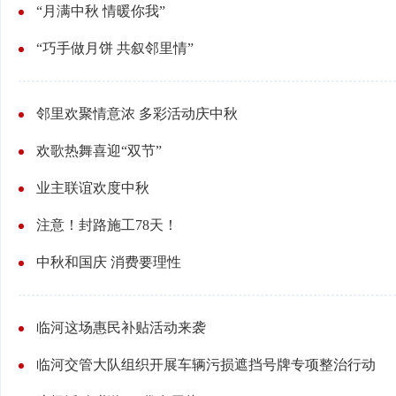
“月满中秋 情暖你我”
“巧手做月饼 共叙邻里情”
邻里欢聚情意浓 多彩活动庆中秋
欢歌热舞喜迎“双节”
业主联谊欢度中秋
​注意！封路施工78天！
中秋和国庆 消费要理性
临河这场惠民补贴活动来袭
临河交管大队组织开展车辆污损遮挡号牌专项整治行动