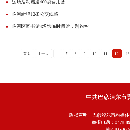
这场活动赠送400袋食用盐
临河新增12条公交线路
临河区图书馆4场馆临时闭馆，别跑空
首页
上一页
...
7
8
9
10
11
12
13
中共巴彦淖尔市
版权声明：巴彦淖尔市融媒体
举报电话：0478-8918
蒙ICP备2024