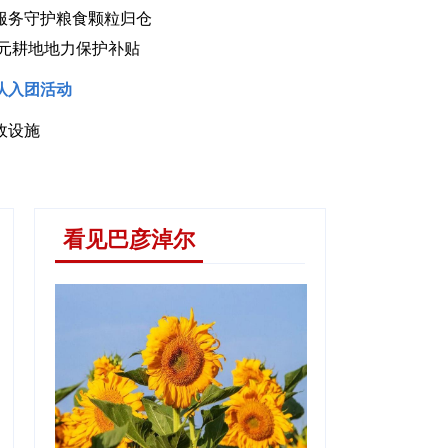
服务守护粮食颗粒归仓
4万元耕地地力保护补贴
队入团活动
政设施
设施除隐患
看见巴彦淖尔