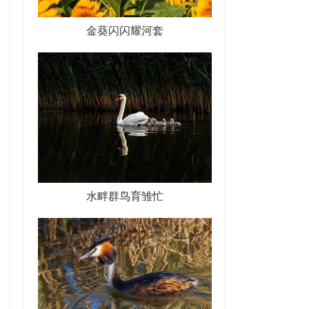
金葵闪闪耀河套
水畔群鸟育雏忙