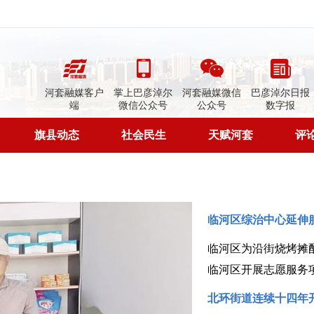
河套融媒客户
掌上巴彦淖尔
河套融媒微信
巴彦淖尔日报
端
微信公众号
公众号
数字报
旗县动态
社会民生
天赋河套
评
临河区综治中心延伸
临河区为沿街烧烤摊
临河区开展志愿服务
北环街道连续十四年