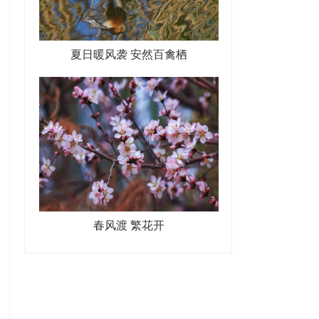
夏日暖风袭 安然百禽栖
春风渡 繁花开