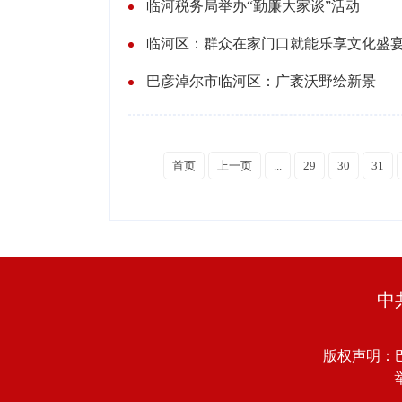
临河税务局举办“勤廉大家谈”活动
临河区：群众在家门口就能乐享文化盛
巴彦淖尔市临河区：广袤沃野绘新景
首页
上一页
...
29
30
31
中
版权声明：
举