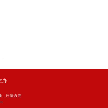
主办
像，违法必究
om