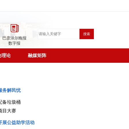
搜索
巴彦淖尔晚报
数字报
论理论
融媒矩阵
服务解民忧
配备垃圾桶
项目大赛
开展公益助学活动