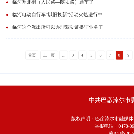
临河塞北街（人民路—陕坝路）通车了
临河电动自行车“以旧换新”活动火热进行中
临河这个派出所可以办理驾驶证换证业务了
首页
上一页
...
3
4
5
6
7
8
9
中共巴彦淖尔市
版权声明：巴彦淖尔市融媒体
举报电话：0478-8918
蒙ICP备2024