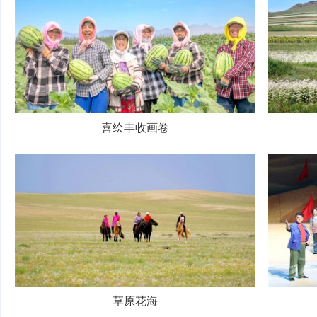
喜绘丰收画卷
草原花海