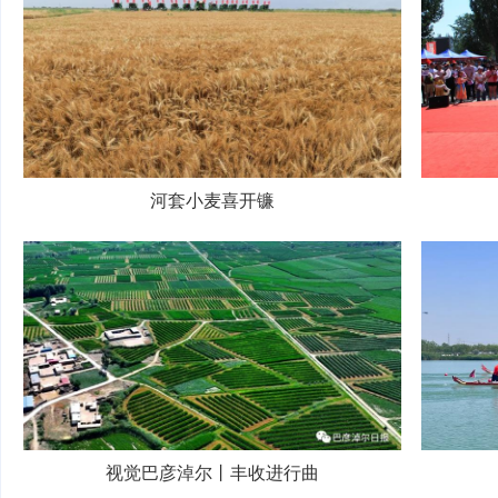
河套小麦喜开镰
视觉巴彦淖尔丨丰收进行曲