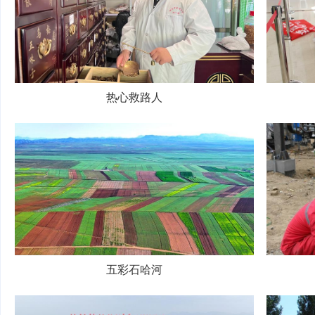
热心救路人
五彩石哈河