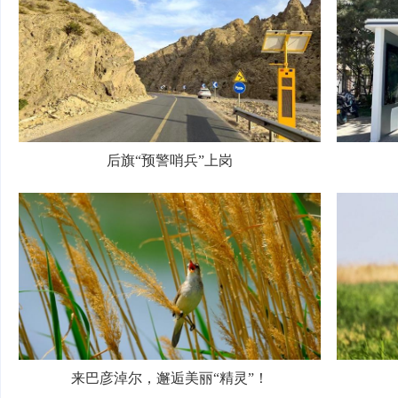
后旗“预警哨兵”上岗
来巴彦淖尔，邂逅美丽“精灵”！