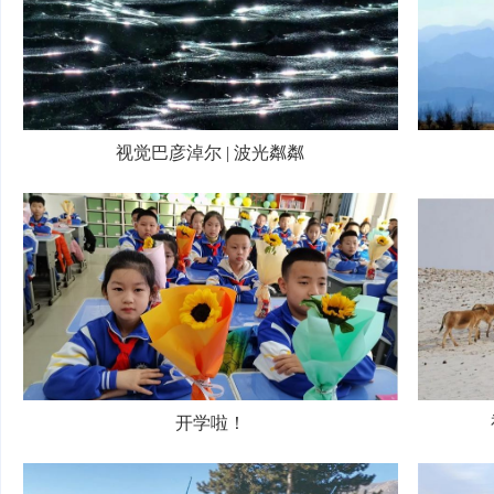
视觉巴彦淖尔 | 波光粼粼
开学啦！