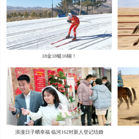
18金18银16铜！
浪漫日子晒幸福 临河162对新人登记结婚