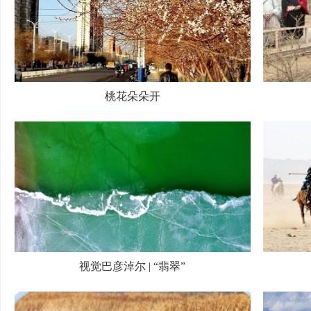
桃花朵朵开
视觉巴彦淖尔 | “翡翠”