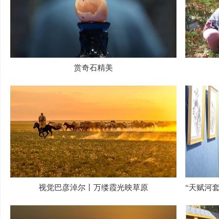
赏奇石精美
视觉巴彦淖尔丨万缕霞光映草原