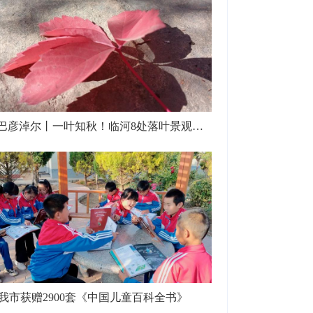
视觉巴彦淖尔丨一叶知秋！临河8处落叶景观区等你来打卡！
我市获赠2900套《中国儿童百科全书》