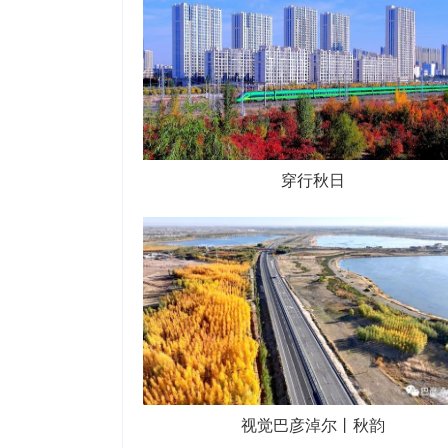
穿行秋日
视觉巴彦淖尔丨秋韵