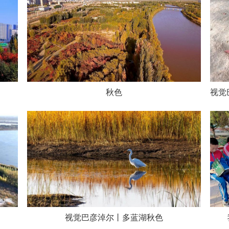
秋色
视觉巴彦淖尔丨多蓝湖秋色