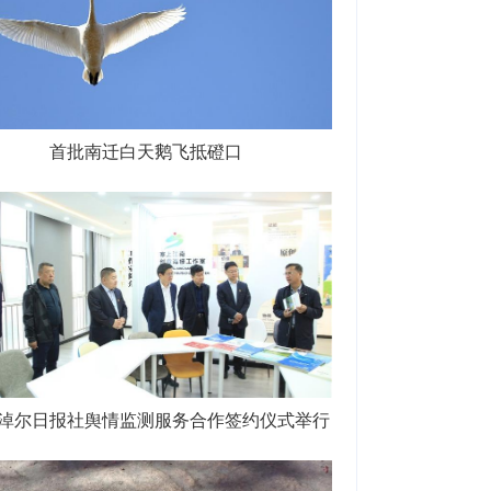
首批南迁白天鹅飞抵磴口
淖尔日报社舆情监测服务合作签约仪式举行