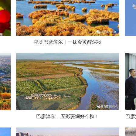
视觉巴彦淖尔丨一抹金黄醉深秋
巴彦淖尔，五彩斑斓好个秋！
巴彦