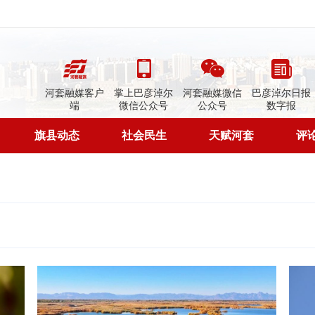
河套融媒客户
掌上巴彦淖尔
河套融媒微信
巴彦淖尔日报
端
微信公众号
公众号
数字报
旗县动态
社会民生
天赋河套
评