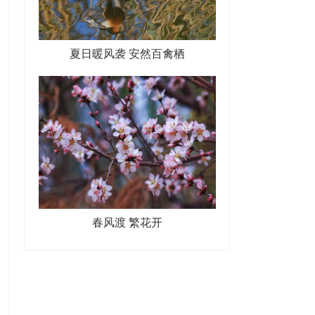
夏日暖风袭 安然百禽栖
春风渡 繁花开