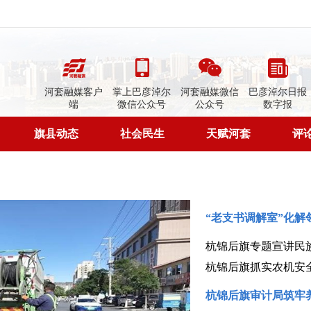
河套融媒客户
掌上巴彦淖尔
河套融媒微信
巴彦淖尔日报
端
微信公众号
公众号
数字报
旗县动态
社会民生
天赋河套
评
“老支书调解室”化解
杭锦后旗专题宣讲民
杭锦后旗抓实农机安
杭锦后旗审计局筑牢