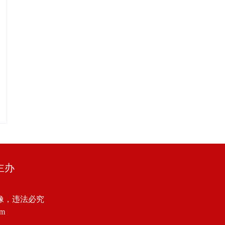
主办
像，违法必究
om