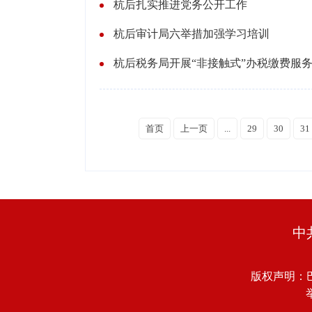
杭后扎实推进党务公开工作
杭后审计局六举措加强学习培训
杭后税务局开展“非接触式”办税缴费服
首页
上一页
...
29
30
31
中
版权声明：
举