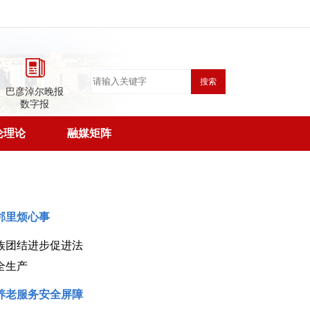
搜索
巴彦淖尔晚报
数字报
论理论
融媒矩阵
邻里烦心事
族团结进步促进法
全生产
养老服务安全屏障