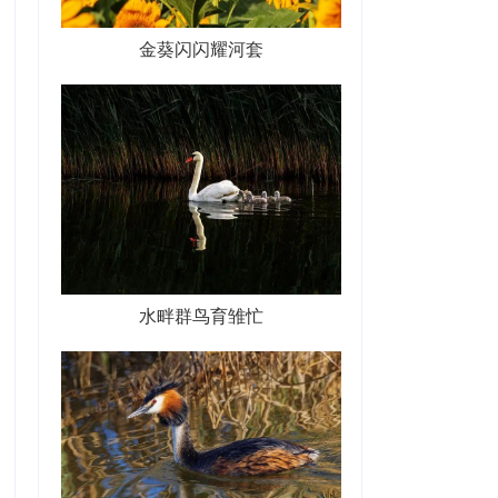
金葵闪闪耀河套
水畔群鸟育雏忙