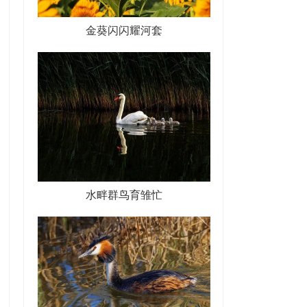
金葵闪闪耀河套
水畔群鸟育雏忙