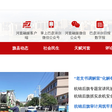
河套融媒客户
掌上巴彦淖尔
河套融媒微信
巴彦淖尔日报
端
微信公众号
公众号
数字报
旗县动态
社会民生
天赋河套
评
“老支书调解室”化解
杭锦后旗专题宣讲民
杭锦后旗抓实农机安
杭锦后旗审计局筑牢