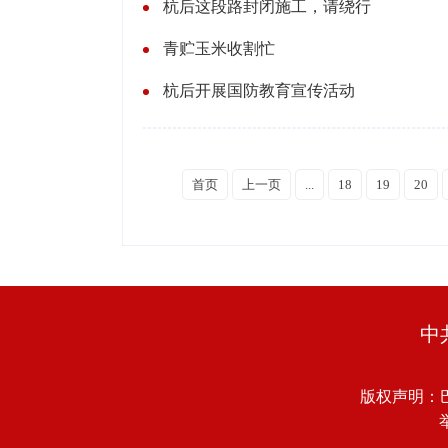
杭后这段路封闭施工，请绕行
青贮玉米收割忙
杭后开展国防教育宣传活动
首页
上一页
...
18
19
20
中
版权声明：
举