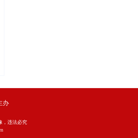
主办
像，违法必究
om