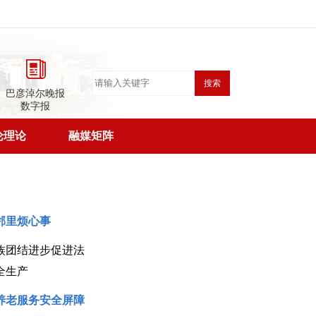
搜索
巴彦淖尔晚报
数字报
论理论
融媒矩阵
邻里烦心事
族团结进步促进法
全生产
养老服务安全屏障