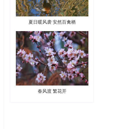
夏日暖风袭 安然百禽栖
春风渡 繁花开