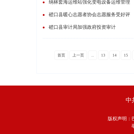
纳林套海运维站强化变电设备运维管理
磴口县暖心志愿者协会志愿服务受好评
磴口县审计局加强政府投资审计
首页
上一页
...
13
14
15
中
版权声明：
举