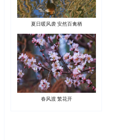
夏日暖风袭 安然百禽栖
春风渡 繁花开