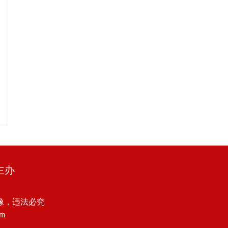
主办
像，违法必究
om