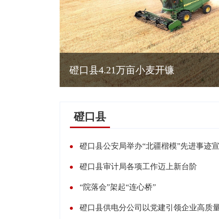
磴口县：数字农具赋能传统农
磴口县
磴口县公安局举办“北疆楷模”先进事迹
磴口县审计局各项工作迈上新台阶
“院落会”架起“连心桥”
磴口县供电分公司以党建引领企业高质