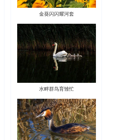
金葵闪闪耀河套
水畔群鸟育雏忙