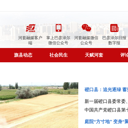
河套融媒客户
掌上巴彦淖尔
河套融媒微信
巴彦淖尔日报
端
微信公众号
公众号
数字报
旗县动态
社会民生
天赋河套
评
磴口县：追光逐绿 蓄
新一届磴口县委常委
庭院“方寸地” 变身“