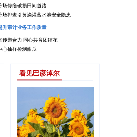
分场修缮破损田间道路
分场排查引黄滴灌蓄水池安全隐患
提升审计业务工作质量
宣传聚合力 同心共育团结花
建好瓜果交易市场 铺就助农增收之路
中心抽样检测甜瓜
看见巴彦淖尔