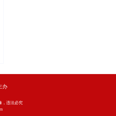
主办
像，违法必究
om