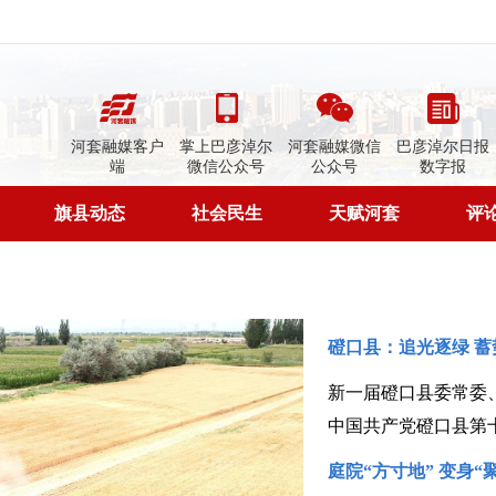
河套融媒客户
掌上巴彦淖尔
河套融媒微信
巴彦淖尔日报
端
微信公众号
公众号
数字报
旗县动态
社会民生
天赋河套
评
磴口县：追光逐绿 蓄
新一届磴口县委常委
庭院“方寸地” 变身“