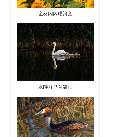
金葵闪闪耀河套
水畔群鸟育雏忙