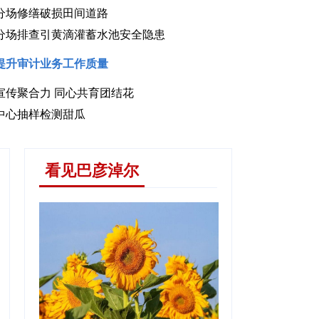
分场修缮破损田间道路
分场排查引黄滴灌蓄水池安全隐患
提升审计业务工作质量
宣传聚合力 同心共育团结花
具赋能传统农牧业迭代升级
中心抽样检测甜瓜
看见巴彦淖尔