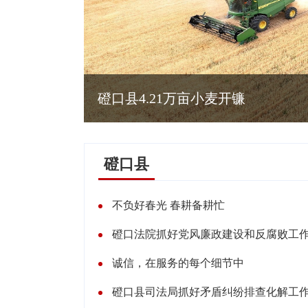
磴口县4.21万亩小麦开镰
磴口县
不负好春光 春耕备耕忙
磴口法院抓好党风廉政建设和反腐败工
诚信，在服务的每个细节中
磴口县司法局抓好矛盾纠纷排查化解工