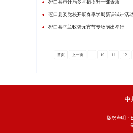
磴口县审计局多举措提升干部素质
磴口县委党校开展春季学期新课试讲活
磴口县乌兰牧骑元宵节专场演出举行
首页
上一页
...
10
11
12
中
版权声明：
举