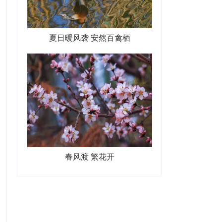
夏日暖风袭 安然百禽栖
春风渡 繁花开