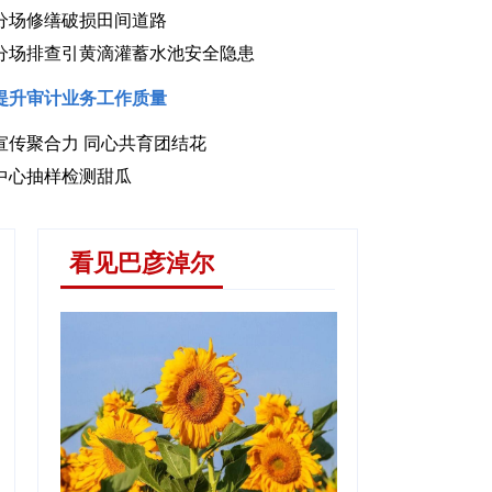
分场修缮破损田间道路
分场排查引黄滴灌蓄水池安全隐患
提升审计业务工作质量
宣传聚合力 同心共育团结花
具赋能传统农牧业迭代升级
中心抽样检测甜瓜
看见巴彦淖尔