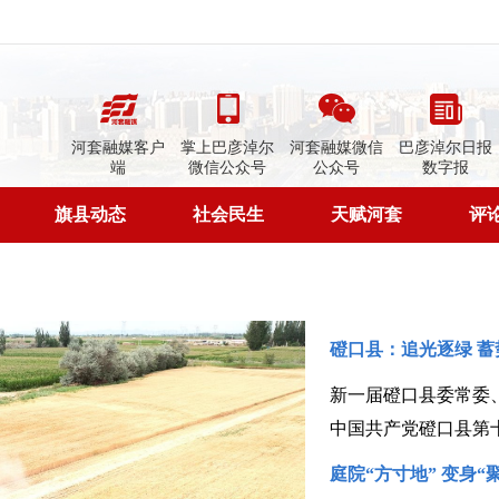
河套融媒客户
掌上巴彦淖尔
河套融媒微信
巴彦淖尔日报
端
微信公众号
公众号
数字报
旗县动态
社会民生
天赋河套
评
磴口县：追光逐绿 蓄
新一届磴口县委常委
庭院“方寸地” 变身“