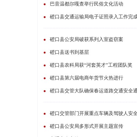
巴音温都尔嘎查举行民俗文化活动
磴口县交通运输局电子证照录入工作完
磴口县公安局破获系列入室盗窃案
磴口县送书到基层
磴口县农科局获“河套英才”工程团队奖
磴口县第六届电商年货节火热进行
磴口县交管大队确保春运道路交通安全
磴口交管部门开展重点车辆及驾驶人安
磴口县公安局多形式开展主题宣传