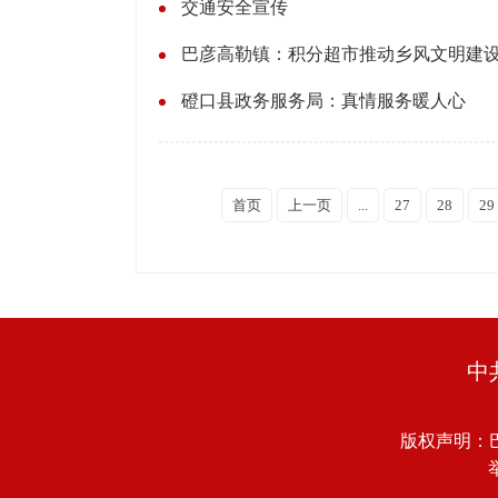
交通安全宣传
巴彦高勒镇：积分超市推动乡风文明建
磴口县政务服务局：真情服务暖人心
首页
上一页
...
27
28
29
中
版权声明：
举