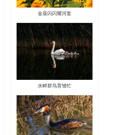
金葵闪闪耀河套
水畔群鸟育雏忙