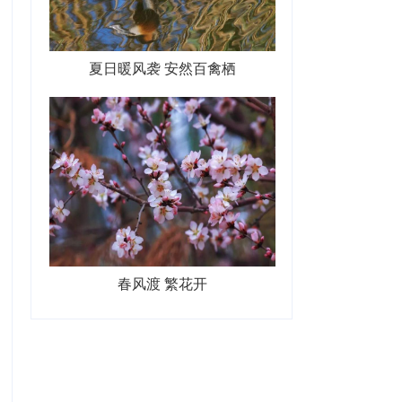
夏日暖风袭 安然百禽栖
春风渡 繁花开