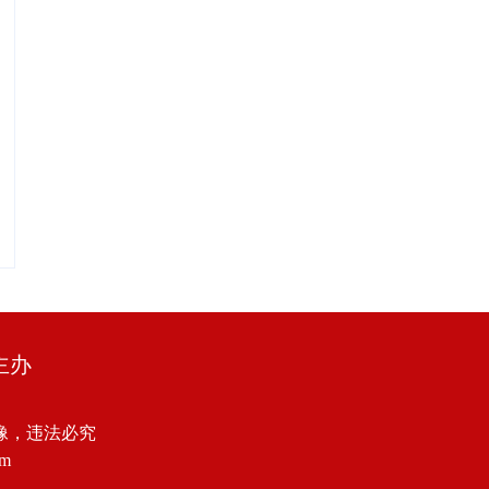
主办
像，违法必究
om