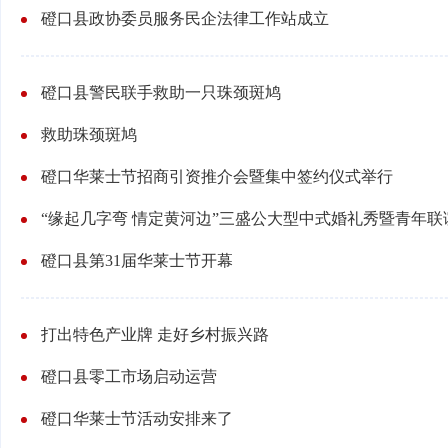
磴口县政协委员服务民企法律工作站成立
磴口县警民联手救助一只珠颈斑鸠
救助珠颈斑鸠
磴口华莱士节招商引资推介会暨集中签约仪式举行
“缘起几字弯 情定黄河边”三盛公大型中式婚礼秀暨青年
磴口县第31届华莱士节开幕
打出特色产业牌 走好乡村振兴路
磴口县零工市场启动运营
磴口华莱士节活动安排来了