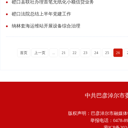
磴口县联社办理首笔无纸化小额信贷业务
磴口法院总结上半年党建工作
纳林套海运维站开展设备综合治理
首页
上一页
...
21
22
23
24
25
26
中共巴彦淖尔市
版权声明：巴彦淖尔市融媒体
举报电话：0478-8918
蒙ICP备2024