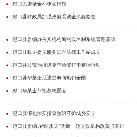
磴口民警拾金不昧获锦旗
磴口县财政局加强政府采购全流程监管
磴口县委编办夯实机构编制实名制系统管理基础
磴口县政协委员服务民企法律工作站成立
磴口县公安局推进夏季治安打击整治行动
磴口县华莱士瓜通过电商热销全国
磴口华莱士节招募志愿者
磴口县深化治安排查整治守护城乡安宁
磴口县委编办“两步走”为新一轮党政机构改革打基础