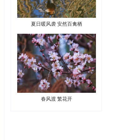
夏日暖风袭 安然百禽栖
春风渡 繁花开