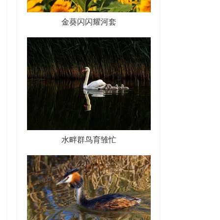
金葵闪闪耀河套
水畔群鸟育雏忙