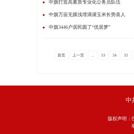
中旗打造高素质专业化公务员队伍
中旗万亩无膜浅埋滴灌玉米长势喜人
中旗3446户居民圆了“优居梦”
首页
上一页
...
33
34
35
中
版权声明：
举