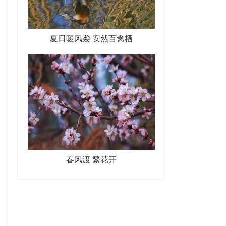
夏日暖风袭 安然百禽栖
春风渡 繁花开