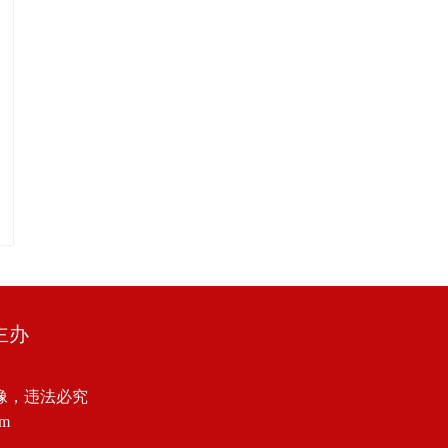
主办
像，违法必究
om