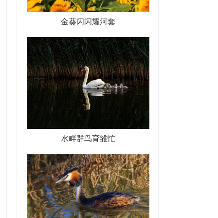
金葵闪闪耀河套
水畔群鸟育雏忙