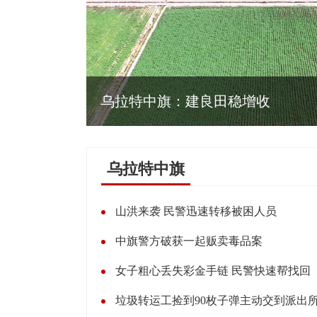
乌拉特中旗：建良田稳增收
乌拉特中旗
山洪来袭 民警迅速转移被困人员
中旗警方破获一起贩卖毒品案
女子粗心丢失彩金手链 民警快速帮找回
垃圾转运工捡到90枚子弹主动交到派出