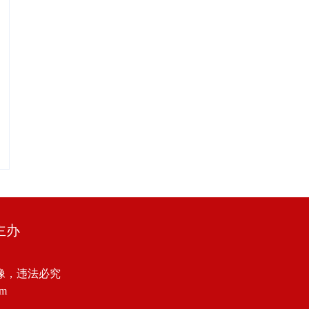
主办
像，违法必究
om