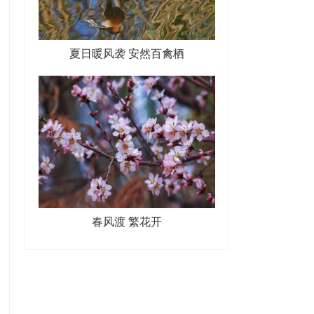
夏日暖风袭 安然百禽栖
春风渡 繁花开