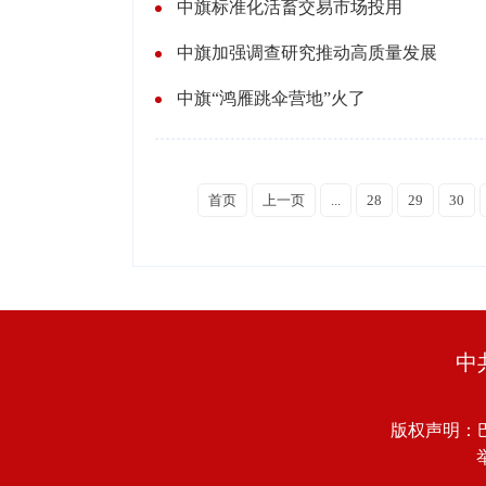
中旗标准化活畜交易市场投用
中旗加强调查研究推动高质量发展
中旗“鸿雁跳伞营地”火了
首页
上一页
...
28
29
30
中
版权声明：
举