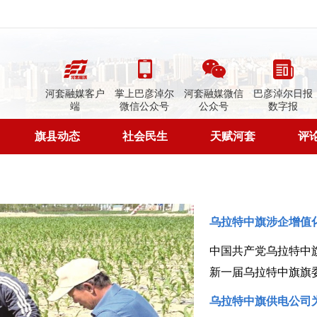
河套融媒客户
掌上巴彦淖尔
河套融媒微信
巴彦淖尔日报
端
微信公众号
公众号
数字报
旗县动态
社会民生
天赋河套
评
乌拉特中旗涉企增值
新一届乌拉特中旗旗
乌拉特中旗供电公司