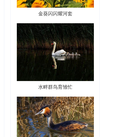
金葵闪闪耀河套
水畔群鸟育雏忙