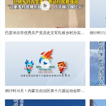
巴彦淖尔市优秀共产党员史文军扎根乡村办实事，带动村民稳增收，“让更多村民腰包鼓起来，日子越过越红火”
倒计时16天！内蒙古自治区第十六届运动会即将启幕