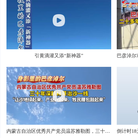
引黄滴灌又添“新神器”
内蒙古自治区优秀共产党员温苏雅勒图，三十年深耕林草治沙一线，“让沙地绿起来、产业兴起来、牧民腰包鼓起来”