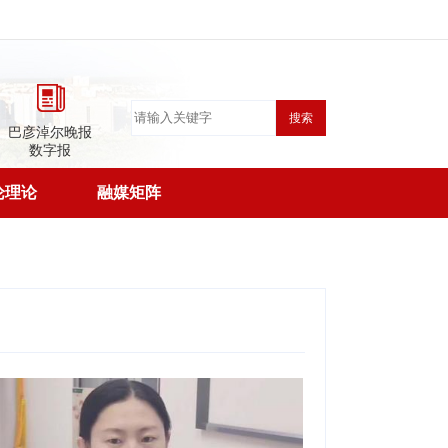
搜索
巴彦淖尔晚报
数字报
论理论
融媒矩阵