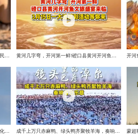
戈壁深处藏着半个世纪的陪伴，巴彦淖尔牧民展示儿时石头玩具，一尊尊石头骆驼栩栩如生
黄河几字弯，开河第一鲜!磴口县黄河开河鱼文旅盛宴来临，3月15日一大波精彩活动等你来
乌拉特草原上演勇敢者的游戏，聋人驯马师化身“人形胶水”，任凭烈马尥蹶撒野依旧稳如泰山
成千上万只赤麻鸭、绿头鸭齐聚牧羊海，奏响春日乐章