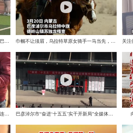
这一刻，所有努力都值了！临河队摘下蒙超巴彦淖尔选拔赛桂冠，球员们用最热烈的方式庆祝胜利
巾帼不让须眉，乌拉特草原女骑手一马当先，勇夺蒙古马6000米比赛冠军
乌拉特草原春日赛马，骑手那音太耐力惊人连续夺得蒙古马一万米和混血马一万米两项冠军
巴彦淖尔市“奋进‘十五五’实干开新局”全媒体记者集中采访活动启动