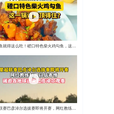
开河鱼就得这么吃！磴口特色柴火鸡勾鱼，这一锅谁能顶得住？
蒙超联赛巴彦淖尔选拔赛即将开赛，网红教练赵凯以信寄情，诚邀各地球迷来巴彦淖尔观赛