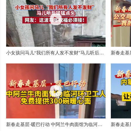
小女孩问马儿“我们所有人发不发财”马儿听后猛猛点头，网友：这波马年祝福必须接！
新春走基层·暖巴行动 中阿兰牛肉面馆为临河环卫工人免费提供300碗暖心面